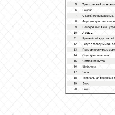
5.
Трехколесный со звонком
6.
Романс
7.
С какой же ненавистью..
8.
Формула долгожительст
9.
Понедельник. Семь утра.
10.
А еще...
11.
Кратчайший курс нашей
12.
Лезут в голову мысли се
13.
Пример песни-размышл
14.
Один день женщины
15.
Симфония нутра
16.
Шифровка
17.
Часы
18.
Тривиальная песенка о 
19.
Эпос
20.
Бакен