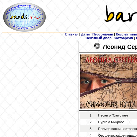
Главная
|
Даты
|
Персоналии
|
Коллективы
Печатный двор
|
Фотоархив
|
Леонид Сер
1.
Песнь о "Самсунге
2.
Пурга о Микробе
3.
Пример песни-настроен
4.
Оруще-визжаще-пищаще