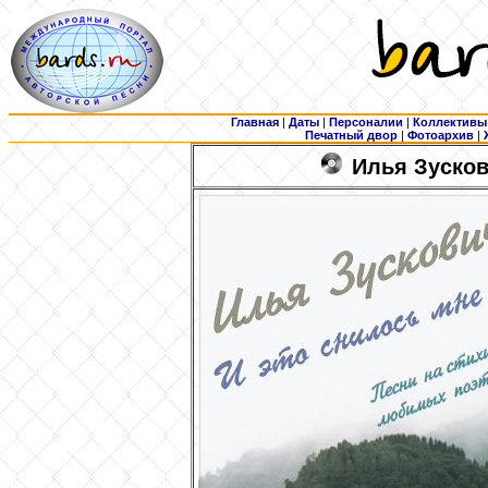
Главная
|
Даты
|
Персоналии
|
Коллективы
Печатный двор
|
Фотоархив
|
Илья Зускови