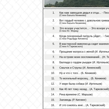
1.
Как нам завещали дядья и отцы... - Пе
(Стихи Бахыта Кенжеева)
2.
Вот гордый человек с довольною гримас
(Стихи Бахыта Кенжеева)
3.
Это вскоре участится... - Это вскоре у
(Стихи Ю. Мориц)
4.
Когда похоронный патруль уйдет... - Ги
(Стихи Редьярда Киплинга)
5.
В мастерской живописца сидит манекен.
(Стихи А.Тарковского)
6.
Прощание матроса с женой (И. Иртень
7.
На острове моих воспоминаний... (Н. 
8.
Баллада о гордом рыцаре (И. Иртеньев
9.
Смычок и Струны (И. Анненский)
10.
Ну и что с того... (Б. Кенжеев)
11.
То могильный морозец... (Б. Кенжеев)
12.
У кюре была собака (И. Иртеньев)
13.
Как 40 лет тому назад... (А. Тарковский)
14.
Река времени (С. Маршак)
15.
Заповедь (Р. Киплинг)
16.
И это снилось мне... (А. Тарковский)