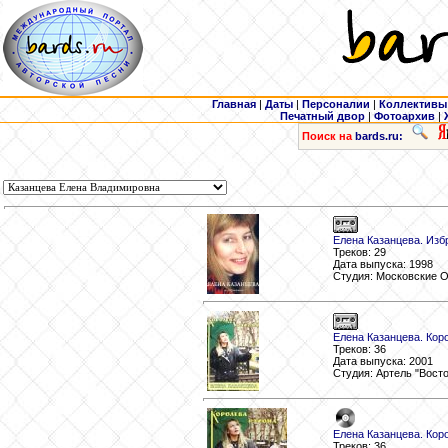
Главная
|
Даты
|
Персоналии
|
Коллективы
Печатный двор
|
Фотоархив
|
Поиск на
bards.ru:
Елена Казанцева. Изб
Треков: 29
Дата выпуска: 1998
Студия: Московские 
Елена Казанцева. Кор
Треков: 36
Дата выпуска: 2001
Студия: Артель "Вост
Елена Казанцева. Кор
Треков: 36