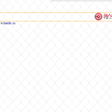
bards.ru
©