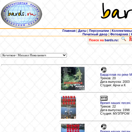
Главная
|
Даты
|
Персоналии
|
Коллективы
Печатный двор
|
Фотоархив
|
Поиск на
bards.ru:
Бардсплав по реке М
Треков: 20
Дата выпуска: 2003
Студия: Арчи и К
Время наших песен. 
Треков: 22
Дата выпуска: 1998
Студия: МУЗПРОМ
Время наших песен. 