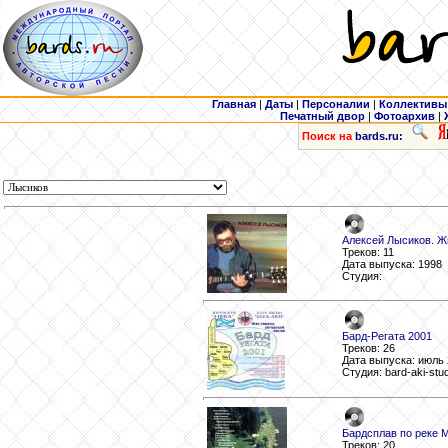
Главная
|
Даты
|
Персоналии
|
Коллективы
Печатный двор
|
Фотоархив
|
Поиск на
bards.ru:
Алексей Лысиков. Жи
Треков: 11
Дата выпуска: 1998
Студия:
Бард-Регата 2001
Треков: 26
Дата выпуска: июль
Студия: bard-aki-stud
Бардсплав по реке 
Треков: 20