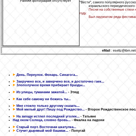
Ранняя фотография отсутствует
"Вести", самого популярного русск
израильского периодического 
Песни на собственные стихи н
году.
Был лауреатом ряда фестива
eMail
: eseltz@ibm.net
День. Переулок. Фонарь. Синагога...
Закручено все, и заверчено все, и достаточно гаек...
Злополучное время прибирает бразды...
Из улицы, туманами зажатой...
- Этюд
Как себе самому ни божись ты...
Мне стоило только другому сказать...
Мой милый друг! Пишу под Рождество...
- Второе Рождественское пос
На западе истлел последний уголек...
- Татьяне
Над оком Солнца, словно бровь...
- Фиалка на ладони
Старый порт. Восточная шкатулка...
Стучит дырявый мой башмак...
- Попугай