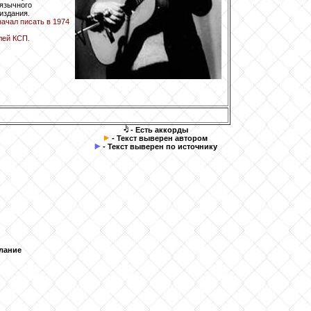
оязычного
издания.
ачал писать в 1974
лей КСП.
- Есть аккорды
- Текст выверен автором
- Текст выверен по источнику
лание