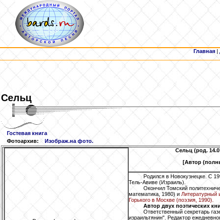
Главная
|
Сельц
Гостевая книга
Фотоархив:
Изображ.на фото.
Сельц
(род. 14.0
[Автор (полн
Родился в Новокузнецке. С 19
Тель-Авиве (Израиль).
Окончил Томский политехниче
математика, 1980) и
Литературный и
Горького в Москве (поэзия, 1990).
Автор двух поэтических кни
Ответственный секретарь газ
израильтянин". Редактор ежедневно