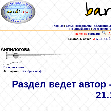
Главная
|
Даты
|
Персоналии
|
Коллективы
Печатный двор
|
Фотоархив
|
Поиск на
bards.ru:
Текстовый архив:
А
Б
В
Г
Д
Е
Ё
Анпилогова
Гостевая книга
Фотоархив:
Изображ.на фото.
Раздел ведет автор 
21.