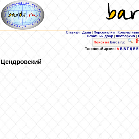
Главная
|
Даты
|
Персоналии
|
Коллективы
Печатный двор
|
Фотоархив
|
Поиск на
bards.ru:
Текстовый архив:
А
Б
В
Г
Д
Е
Ё
Цендровский