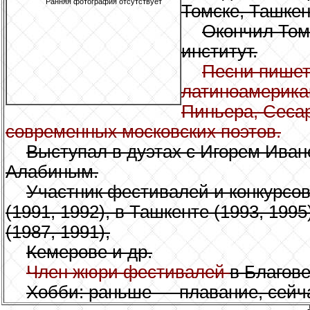
Ранняя фотография отсутствует
Томске, Ташкен
Окончил Том
институт.
Песни пишет
латиноамерикан
Пиньера, Сесар
современных московских поэтов.
Выступал в дуэтах с Игорем Ива
Алабиным.
Участник фестивалей и конкурсов 
(1991, 1992), в Ташкенте (1993, 1995
(1987, 1991),
Кемерове и др.
Член жюри фестивалей
в Благов
Хобби: раньше — плавание, сейч