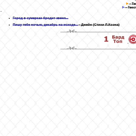
- Т
- Текс
Город в сумерках бродит звеня...
Пишу тебе ночью, декабрь на исходе...
- Джейн
(Стихи Л.Коэна)