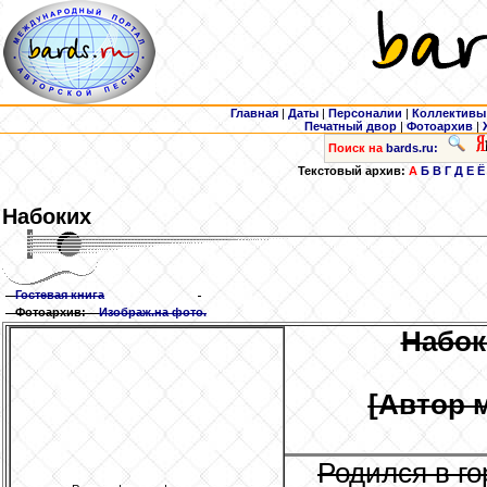
Главная
|
Даты
|
Персоналии
|
Коллективы
Печатный двор
|
Фотоархив
|
Поиск на
bards.ru:
Текстовый архив:
А
Б
В
Г
Д
Е
Ё
Набоких
Гостевая книга
Фотоархив:
Изображ.на фото.
Набок
[Автор 
Родился в г