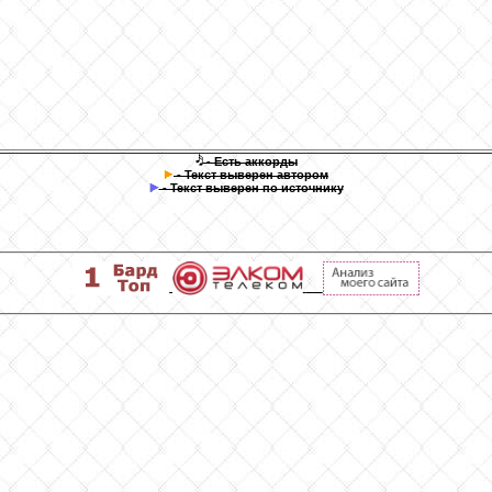
- Есть аккорды
- Текст выверен автором
- Текст выверен по источнику