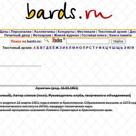
Даты
|
Персоналии
|
Коллективы
|
Концерты
|
Фестивали
|
Текстовый архив
|
Дис
Печатный двор
|
Фотоархив
|
Живой журнал
|
Гостевая книга
|
Книга памяти
Поиск на
bards.ru:
Текстовый архив:
А
Б
В
Г
Д
Е
Ё
Ж
З
И
К
Л
М
Н
О
П
Р
С
Т
У
Ф
Х
Ц
Ч
Ш
Щ
Ь
Э
Ю
Я
Аринчин
(род. 15.03.1951)
олный), Автор стихов (поэт), Руководитель клуба, творческого объединения]
 родился 15 марта 1951 года и живет в Красноярске. Образование высшее, в 1973 го
технического института (КПИ), кандидат технических наук.
альной программы освоения Нижнего Приангарья в Красноярском крае.