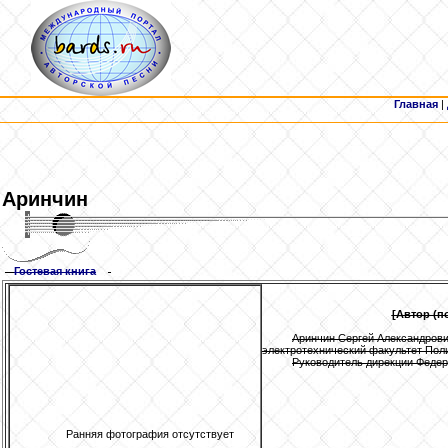
Главная
|
Аринчин
Гостевая книга
[Автор (п
Аринчин Сергей Александрович
электротехнический факультет Поли
Руководитель дирекции Федер
Ранняя фотография отсутствует