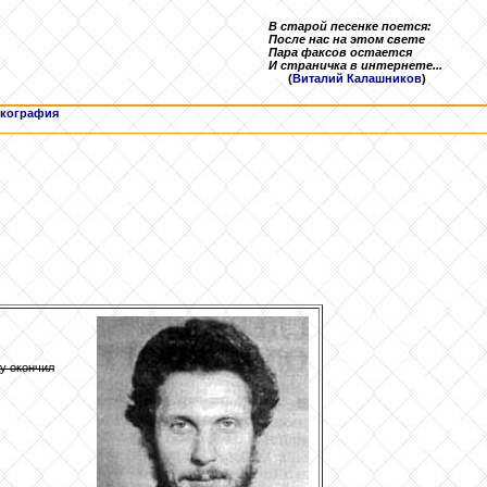
В старой песенке поется:
После нас на этом свете
Пара факсов остается
И страничка в интернете...
(
Виталий Калашников
)
кография
ду окончил