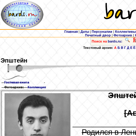
Главная
|
Даты
|
Персоналии
|
Коллективы
Печатный двор
|
Фотоархив
|
Поиск на
bards.ru:
Текстовый архив:
А
Б
В
Г
Д
Е
Ё
Эпштейн
Гостевая книга
Фотоархив:
Коллекция
Эпште
[А
Родился в Лен