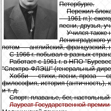
Петербурге.
Пережил блока
— 1961 гг.): ежег
песни, друзья, у
Учился также 
Ленинградского у
потом — английский, французский, н
С 1966 г. побывал в разных страна
Работает с 1961 г. в НПО "Буреве
"Спектро-ФЛЭШ" (генеральный дире
Хобби — стихи, песни, проза — с
философия, история (античность), 
и т. д.
Спорт: плаванье, бег, настольный
Лауреат Государственной преми