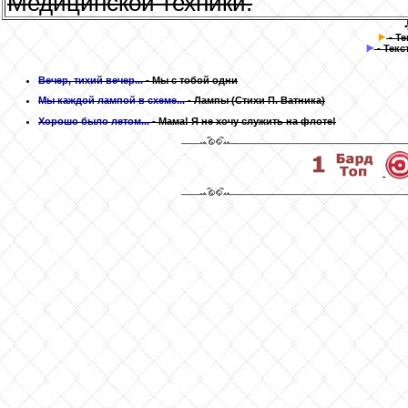
Медицинской техники.
- Т
- Текс
Вечер, тихий вечер...
- Мы с тобой одни
Мы каждой лампой в схеме...
- Лампы
(Стихи П. Ватника)
Хорошо было летом...
- Мама! Я не хочу служить на флоте!