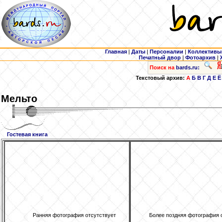
Главная
|
Даты
|
Персоналии
|
Коллективы
Печатный двор
|
Фотоархив
|
Поиск на
bards.ru:
Текстовый архив:
А
Б
В
Г
Д
Е
Ё
Мельто
Гостевая книга
Ранняя фотография отсутствует
Более поздняя фотография 