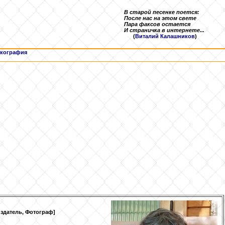
В старой песенке поется:
После нас на этом свете
Пара факсов остается
И страничка в интернете...
(
Виталий Калашников
)
кография
издатель, Фотограф]