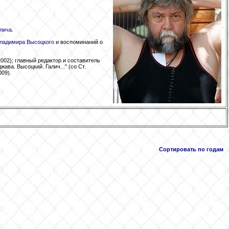
лича
.
ладимира Высоцкого
и воспоминаний о
002); главный редактор и составитель
ва. Высоцкий. Галич..." (со Ст.
09).
Сортировать по годам