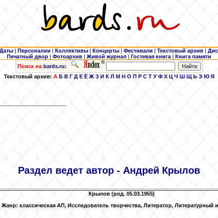
Даты
|
Персоналии
|
Коллективы
|
Концерты
|
Фестивали
|
Текстовый архив
|
Дис
Печатный двор
|
Фотоархив
|
Живой журнал
|
Гостевая книга
|
Книга памяти
Поиск на
bards.ru:
Текстовый архив:
А
Б
В
Г
Д
Е
Ё
Ж
З
И
К
Л
М
Н
О
П
Р
С
Т
У
Ф
Х
Ц
Ч
Ш
Щ
Ь
Э
Ю
Я
Раздел ведет автор - Андрей Крылов
Крылов
(род. 05.03.1955)
, Жанр: классическая АП, Исследователь творчества, Литератор, Литературный 