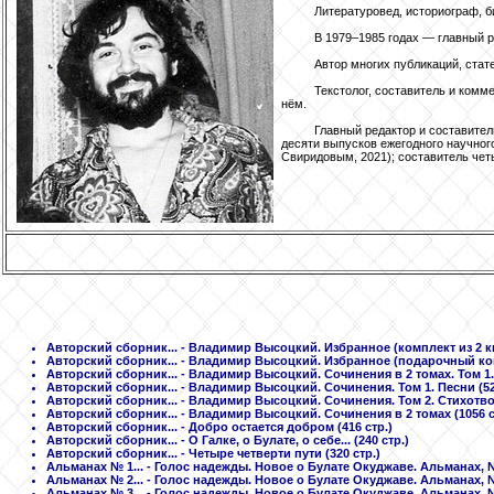
Литературовед, историограф, б
В 1979–1985 годах — главный р
Автор многих публикаций, стат
Текстолог, составитель и комме
нём.
Главный редактор и составител
десяти выпусков ежегодного научного
Свиридовым, 2021); составитель чет
Авторский сборник...
- Владимир Высоцкий. Избранное (комплект из 2 кни
Авторский сборник...
- Владимир Высоцкий. Избранное (подарочный компл
Авторский сборник...
- Владимир Высоцкий. Сочинения в 2 томах. Том 1. 
Авторский сборник...
- Владимир Высоцкий. Сочинения. Том 1. Песни (52
Авторский сборник...
- Владимир Высоцкий. Сочинения. Том 2. Стихотворе
Авторский сборник...
- Владимир Высоцкий. Сочинения в 2 томах (1056 с
Авторский сборник...
- Добро остается добром (416 стр.)
Авторский сборник...
- О Галке, о Булате, о себе... (240 стр.)
Авторский сборник...
- Четыре четверти пути (320 стр.)
Альманах № 1...
- Голос надежды. Новое о Булате Окуджаве. Альманах, №1
Альманах № 2...
- Голос надежды. Новое о Булате Окуджаве. Альманах, №2
Альманах № 3...
- Голос надежды. Новое о Булате Окуджаве. Альманах, №3