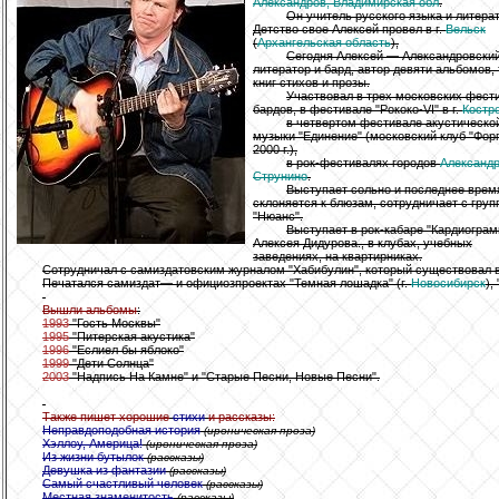
Александров, Владимирская обл
.
Он учитель русского языка и литера
Детство свое Алексей провел в г.
Вельск
(
Архангельская область
),
Сегодня Алексей — Александровски
литератор и бард, автор девяти альбомов,
книг стихов и прозы.
Участвовал в трех московских фест
бардов, в фестивале "Рококо-VI" в г.
Костр
в четвертом фестивале акустическо
музыки "Единение" (московский клуб "Форп
2000 г.),
в рок-фестивалях городов
Александ
Струнино
.
Выступает сольно и последнее врем
склоняется к блюзам, сотрудничает с груп
"Нюанс".
Выступает в рок-кабаре "Кардиогра
Алексея Дидурова., в клубах, учебных
заведениях, на квартирниках.
Сотрудничал с самиздатовским журналом "Хабибулин", который существовал 
Печатался самиздат— и официозпроектах "Темная лошадка" (г.
Новосибирск
),
Вышли альбомы
:
1993
"Гость Москвы"
1995
"Питерская акустика"
1996
"Еслиел бы яблоко"
1999
"Дети Солнца"
2003
"Надпись На Камне" и "Старые Песни, Новые Песни".
Также пишет хорошие
стихи
и рассказы:
Неправдоподобная история
(ироническая проза)
Хэллоу, Америца!
(ироническая проза)
Из жизни бутылок
(рассказы)
Девушка из фантазии
(рассказы)
Самый счастливый человек
(рассказы)
Местная знаменитость
(рассказы)