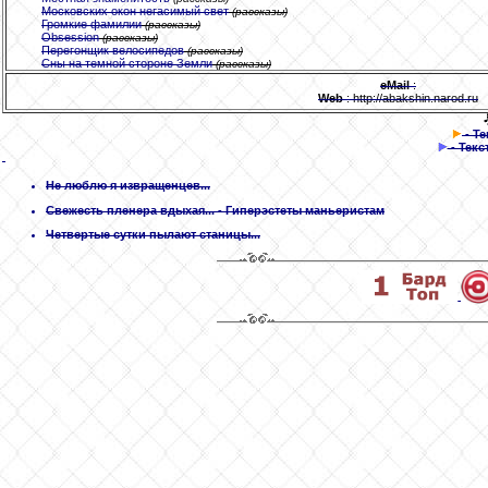
Московских окон негасимый свет
(рассказы)
Громкие фамилии
(рассказы)
Obsession
(рассказы)
Перегонщик велосипедов
(рассказы)
Сны на темной стороне Земли
(рассказы)
eMail
:
Web
: http://abakshin.narod.ru
- Т
- Текс
Не люблю я извращенцев...
Свежесть пленера вдыхая...
- Гиперэстеты маньеристам
Четвертые сутки пылают станицы...