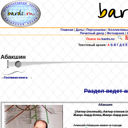
Главная
|
Даты
|
Персоналии
|
Коллективы
Печатный двор
|
Фотоархив
|
Поиск на
bards.ru:
Текстовый архив:
А
Б
В
Г
Д
Е
Ё
Абакшин
Гостевая книга
Раздел ведет а
Абакшин
[Автор (полный), Автор стихов (п
Жанр: бард-блюз, Жанр: бард-рок
Алексей Абакшин живет в городе