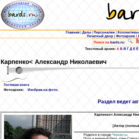
Главная
|
Даты
|
Персоналии
|
Коллективы
Печатный двор
|
Фотоархив
|
Поиск на
bards.ru:
Текстовый архив:
А
Б
В
Г
Д
Е
Ё
Карпенко
< Александр Николаевич
Гостевая книга
Фотоархив:
Изображ.на фото.
Раздел ведет ав
Карпенко
< Александр Ник
[Автор (полный
Родился в городе
Черкассы
.
Поэт и военный бард, член Союза 