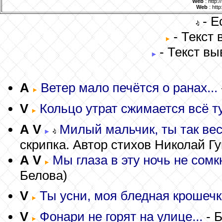
Web
: http:
Web
: htt
- Е
- Текст
- Текст вы
A
Ветер мало печётся о ранах...
V
Кольцо утрат сжимается всё ту
A
V
Милый мальчик, ты так весе
скрипка. Автор стихов Николай Г
A
V
Мы глаза в эту ночь не сомкн
Белова)
V
Ты усни, моя бледная крошечка
V
Фонари не горят на улице...
- 