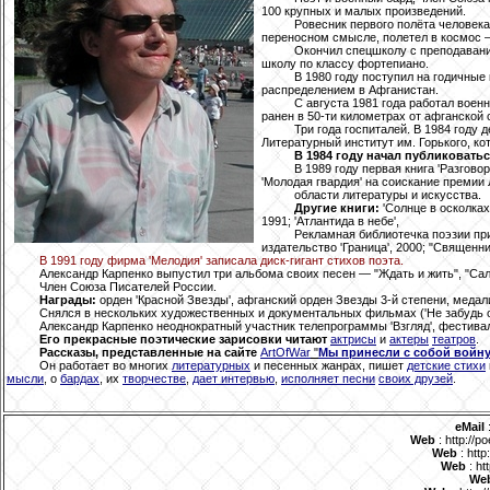
100 крупных и малых произведений.
Ровесник первого полёта человека
переносном смысле, полетел в космос 
Окончил спецшколу с преподавани
школу по классу фортепиано.
В 1980 году поступил на годичные
распределением в Афганистан.
С августа 1981 года работал воен
ранен в 50-ти километрах от афганской 
Три года госпиталей. В 1984 году
Литературный институт им. Горького, ко
В 1984 году начал публиковать
В 1989 году первая книга 'Разгов
'Молодая гвардия' на соискание премии
области литературы и искусства.
Другие книги:
'Солнце в осколках'
1991; 'Атлантида в небе',
Рекламная библиотечка поэзии при
издательство 'Граница', 2000; "Священник
В 1991 году фирма 'Мелодия' записала диск-гигант стихов поэта.
Александр Карпенко выпустил три альбома своих песен — "Ждать и жить", "Сал
Член Союза Писателей России.
Награды:
орден 'Красной Звезды', афганский орден Звезды 3-й степени, медал
Снялся в нескольких художественных и документальных фильмах ('Не забудь огля
Александр Карпенко неоднократный участник телепрограммы 'Взгляд', фестивале
Его прекрасные поэтические зарисовки читают
актрисы
и
актеры
театров
.
Рассказы, представленные на сайте
ArtOfWar
"
Мы принесли с собой войну.
Он работает во многих
литературных
и песенных жанрах, пишет
детские стихи
мысли
, о
бардах
, их
творчестве
,
дает интервью
,
исполняет песни
своих друзей
.
eMail
Web
: http://p
Web
: http
Web
: ht
We