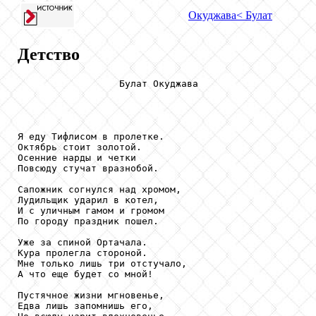
Окуджава
< Булат
Детство
                  Булат Окуджава

Я еду Тифлисом в пролетке.

Октябрь стоит золотой.

Осенние нарды и четки

Повсюду стучат вразнобой.

Сапожник согнулся над хромом,

Лудильщик ударил в котел,

И с уличным гамом и громом

По городу праздник пошел.

Уже за спиной Ортачала.

Кура пролегла стороной.

Мне только лишь три отстучало,

А что еще будет со мной!

Пустячное жизни мгновенье,

Едва лишь запомнишь его,
