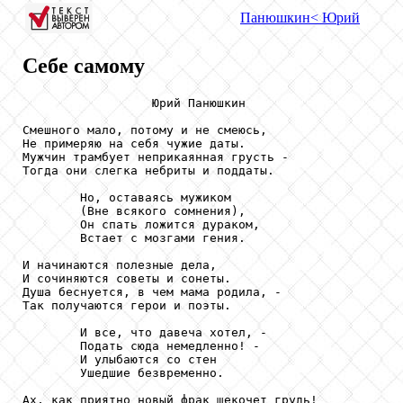
Панюшкин
< Юрий
Себе самому
                  Юрий Панюшкин

Смешного мало, потому и не смеюсь,

Не примеряю на себя чужие даты.

Мужчин трамбует неприкаянная грусть -

Тогда они слегка небриты и поддаты.

        Но, оставаясь мужиком

        (Вне всякого сомнения),

        Он спать ложится дураком,

        Встает с мозгами гения.

И начинаются полезные дела,

И сочиняются советы и сонеты.

Душа беснуется, в чем мама родила, -

Так получаются герои и поэты.

        И все, что давеча хотел, -

        Подать сюда немедленно! -

        И улыбаются со стен

        Ушедшие безвременно.

Ах, как приятно новый фрак щекочет грудь!
