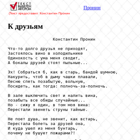
Пронин
(Текст предоставил: Константин Пронин
К друзьям
                  Константин Пронин

Что-то долго друзья не приходят,

Застоялось вино в холодильнике

Одинокость с ума меня сводит,

А бокалы друзей стоят пыльные...

Эх! Собраться б, как в старь, бандой шумною,

Накурить, чтоб в дыму чашки плавали,

Песню спеть позабытую, вольную,

Посидеть, как тогда: полночь-за-полночь.

В зале выключить свет и налить вина,

позабыть все обиды случайные...

Но - сижу я один, в том моя вина:

Перестали звенеть струны тайные.

Не поет душа, не звенит, как встарь,

Перестала болеть за друзей она,

И куда ушел из меня бунтарь,

почему не бушует пожарами?!