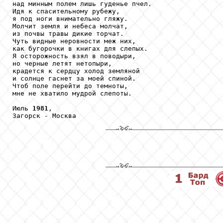
над минным полем лишь гуденье пчел.

Идя к спасительному рубежу,

я под ноги внимательно гляжу.

Молчит земля и небеса молчат,

из почвы травы дикие торчат.

Чуть видные неровности меж них,

как бугорочки в книгах для слепых.

Я осторожность взял в поводыри,

но черные летят нетопыри,

крадется к сердцу холод земляной

и солнце гаснет за моей спиной.

Чтоб поле перейти до темноты,

мне не хватило мудрой слепоты.

Июль 
1981
,

Загорск - Москва