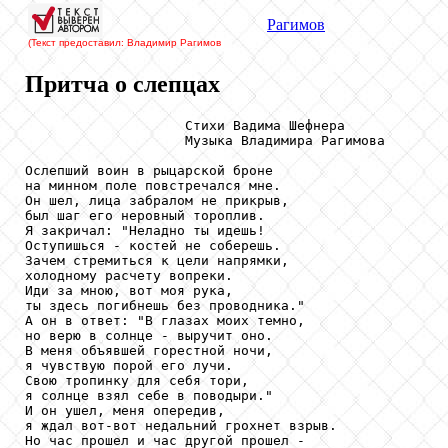
Рагимов
(Текст предоставил: Владимир Рагимов
Притча о слепцах
                    Стихи Вадима Шефнера

                    Музыка Владимира Рагимова

Ослепший воин в рыцарской броне

на минном поле повстречался мне.

Он шел, лица забралом не прикрыв,

был шаг его неровный тороплив.

Я закричал: "Неладно ты идешь!

Оступишься - костей не соберешь.

Зачем стремиться к цели напрямки,

холодному расчету вопреки.

Иди за мною, вот моя рука,

ты здесь погибнешь без проводника."

А он в ответ: "В глазах моих темно,

но верю в солнце - выручит оно.

В меня объявшей горестной ночи,

я чувствую порой его лучи.

Свою тропинку для себя тори,

я солнце взял себе в поводыри."

И он ушел, меня опередив,

я ждал вот-вот недальний грохнет взрыв.

Но час прошел и час другой прошел -
