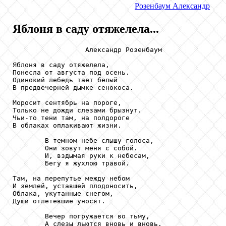
Розенбаум
Александр
Яблоня в саду отяжелела...
                  Александр Розенбаум

Яблоня в саду отяжелела,

Понесла от августа под осень.

Одинокий лебедь тает белый

В предвечерней дымке сенокоса.

Моросит сентябрь на пороге,

Только не дожди слезами брызнут.

Чьи-то тени там, на полдороге

В облаках оплакивают жизни.

        В темном небе слышу голоса,

        Они зовут меня с собой.

        И, вздымая руки к небесам,

        Бегу я жухлою травой.

Там, на перепутье между небом

И землей, уставшей плодоносить,

Облака, укутанные снегом,

Души отлетевшие уносят.

        Вечер погружается во тьму,

        А слезы льются вновь и вновь.
