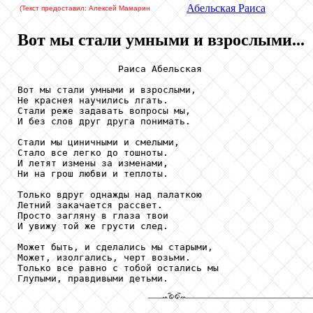
Абельская
Раиса
(Текст предоставил: Алексей Мамарин
Вот мы стали умными и взрослыми...
                  Раиса Абельская

Вот мы стали умными и взрослыми,

Не краснея научились лгать.

Стали реже задавать вопросы мы,

И без слов друг друга понимать.

Стали мы циничными и смелыми,

Стало все легко до тошноты.

И летят измены за изменами,

Ни на грош любви и теплоты.

Только вдруг однажды над палаткою

Летний закачается рассвет.

Просто загляну в глаза твои

И увижу той же грусти след.

Может быть, и сделались мы старыми,

Может, изолгались, черт возьми.

Только все равно с тобой остались мы

Глупыми, правдивыми детьми.