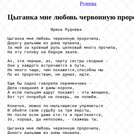
Руднева
Цыганка мне любовь червонную проро
                  Ирина Руднева

Цыганка мне любовь червонную пророчила,

Дорогу дальнюю из дома провела,

За мой за кровный рупь целковый много прочила,

На эту голову на бедную звала.

Ах, эти черные, ах, черту сестры сводные -

Они у каждого встречаются в пути,

Но много чаще, чем покажется,способны мы

По их пророчествам, не думая, идти.

Еще бы ладно говорили переменчиво -

Дела-свидания и дамы-короли,

А если пальцем вдруг покажет - эта женщина,

Вот тут попробуй не поверь, не полюби.

Конечно, можно по-мальчишески упрямиться

И обойти свою судьбу за три версты,

Но после если даже кто-то и приглянется,

Эх, хороша, да непохожа, - скажешь ты.

Цыганка мне любовь червонную пророчила,

Дорогу дальнюю из дома провела,
