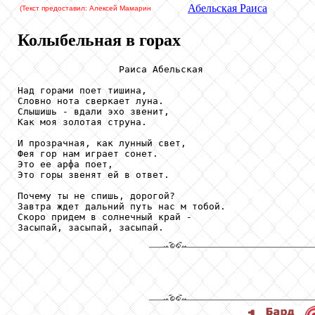
Абельская
Раиса
(Текст предоставил: Алексей Мамарин
Колыбельная в горах
                  Раиса Абельская

Над горами поет тишина,

Словно нота сверкает луна.

Слышишь - вдали эхо звенит,

Как моя золотая струна.

И прозрачная, как лунный свет,

Фея гор нам играет сонет.

Это ее арфа поет,

Это горы звенят ей в ответ.

Почему ты не спишь, дорогой?

Завтра ждет дальний путь нас м тобой.

Скоро придем в солнечный край -

Засыпай, засыпай, засыпай.