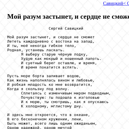
Савицкий
< 
Мой разум застынет, и сердце не сможе
                  Сергей Савицкий

Мой разум застынет, и сердце не сможет

Лететь каждодневно с востока на запад,

И ты, моё некогда гибкое тело,

Родная, устанешь ласкать.

      Я выберу старую чёрную лодку,

      Худую как мокрый и ношенный лапоть.

      И суетный берег оставлю, и время,

      И время покатится вспять.

Пусть море борта заливает водою,

Как жизнь наполнялась вином и любовью,

И робкая младость ко мне возвратится,

Когда я скользну под волну.

      Сплетаясь с изменчивым миром подводным,

      Почувствую: ты подошла к изголовью

      И к морю, ты смотришь, как я опускаюсь

      К холодному, мглистому дну.

И здесь мне откроется, что в океане,

В его бесконечном кружении, лени,

Быть может, всего лишь одним ожиданьем,

Одною надеждой, одною мечтой
