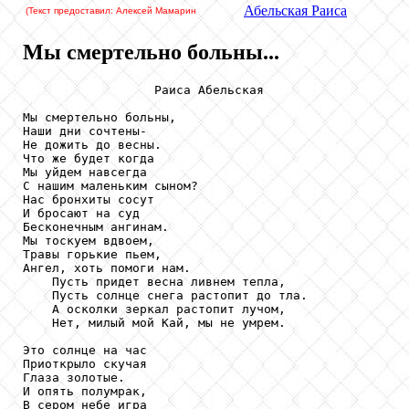
Абельская
Раиса
(Текст предоставил: Алексей Мамарин
Мы смертельно больны...
                  Раиса Абельская

Мы смертельно больны,

Наши дни сочтены-

Не дожить до весны.

Что же будет когда

Мы уйдем навсегда

С нашим маленьким сыном?

Нас бронхиты сосут

И бросают на суд

Бесконечным ангинам.

Мы тоскуем вдвоем,

Травы горькие пьем,

Ангел, хоть помоги нам.

    Пусть придет весна ливнем тепла,

    Пусть солнце снега растопит до тла.

    А осколки зеркал растопит лучом,

    Нет, милый мой Кай, мы не умрем.

Это солнце на час

Приоткрыло скучая

Глаза золотые.

И опять полумрак,

В сером небе игра
