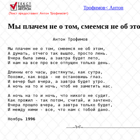
Трофимов
< Антон
(Текст предоставил: Антон Трофимов
<)
Мы плачем не о том, смеемся не об это
                  Антон Трофимов

Мы плачем не о том, смеемся не об этом,

А думать, отчего так вышло, просто лень.

Вчера была зима, а завтра будет лето,

И нам на все про все отпущен только день.

Длинны его часы, растянуты, как сутра,

Похожи, как вода - не остановишь глаз.

И вечер был вчера, а завтра будет утро.

А ночь на то и ночь, чтоб не заметить нас.

А ночь на то и ночь, что никого не судит.

Как прожил - так потом, считай, и зачтено.

Вчера прошло вчера, а завтра только будет,

И между ними - все, что нам с тобой дано.

Ноябрь 
1996