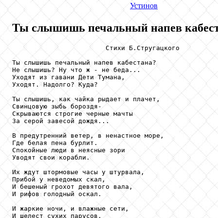
Устинов
Ты слышишь печальный напев кабеста
                        Стихи Б.Стругацкого

Ты слышишь печальный напев кабестана?

Не слышишь? Ну что ж - не беда...

Уходят из гавани Дети Тумана,

Уходят. Надолго? Куда?

Ты слышишь, как чайка рыдает и плачет,

Свинцовую зыбь бороздя-

Скрываются строгие черные мачты

За серой завесой дождя...

В предутренний ветер, в ненастное море,

Где белая пена бурлит.

Спокойные люди в неясные зори

Уводят свои корабли.

Их ждут штормовые часы у штурвала,

Прибой у неведомых скал,

И бешеный грохот девятого вала,

И рифов голодный оскал.

И жаркие ночи, и влажные сети,

И шелест сухих парусов,
