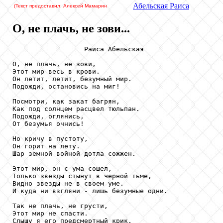
Абельская
Раиса
(Текст предоставил: Алексей Мамарин
О, не плачь, не зови...
                  Раиса Абельская

О, не плачь, не зови,

Этот мир весь в крови.

Он летит, летит, безумный мир.

Подожди, остановись на миг!

Посмотри, как закат багрян,

Как под солнцем расцвел тюльпан.

Подожди, оглянись,

От безумья очнись!

Но кричу в пустоту,

Он горит на лету.

Шар земной войной дотла сожжен.

Этот мир, он с ума сошел,

Только звезды стынут в черной тьме,

Видно звезды не в своем уме.

И куда ни взгляни - лишь безумные одни.

Так не плачь, не грусти,

Этот мир не спасти.

Слышу я его предсмертный крик,
