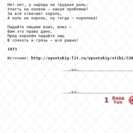
Нет-нет, у народа не трудная роль:

Упасть на колени — какая проблема?

За всё отвечает король,

А коль не король, ну тогда — королева!

Падайте лицами вниз, вниз —

Вам это право дано,

Пред королём падайте ниц

В слякоть и грязь — всё равно!

1973
Источник: 
http
://
vysotskiy
-
lit
.
ru
/
vysotskiy
/
stihi
/
53