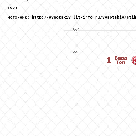
1973
Источник: 
http
://
vysotskiy
.
lit
-
info
.
ru
/
vysotskiy
/
sti