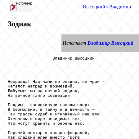
Высоцкий
< Владимир
Зодиак
Исполняет
Владимир Высоцкий
                  Владимир Высоцкий

Неправда! Над нами не бездна, не мрак —

Каталог наград и возмездий.

Любуемся мы на ночной зодиак,

На вечное танго созвездий.

Глядим — запрокинули головы вверх —

В безмолвие, в тайну и в вечность —

Там трассы судеб и мгновенный наш век

Отмечены в виде невидимых вех,

Что могут хранить и беречь нас.

Горячий нектар в холода февралей, 

Как сладкий елей вместо грога, 
