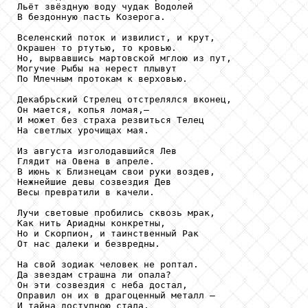
Льёт звёздную воду чудак Водолей

В бездонную пасть Козерога.

Вселенский поток и извилист, и крут, 

Окрашен то ртутью, то кровью.

Но, вырвавшись мартовской мглою из пут,

Могучие Рыбы на нерест плывут

По Млечным протокам к верховью.

Декабрьский Стрелец отстрелялся вконец,

Он мается, копья ломая,—

И может без страха резвиться Телец

На светлых урочищах мая.

Из августа изголодавшийся Лев

Глядит на Овена в апреле.

В июнь к Близнецам свои руки воздев,

Нежнейшие девы созвездия Дев

Весы превратили в качели.

Лучи световые пробились сквозь мрак,

Как нить Ариадны конкретны,

Но и Скорпион, и таинственный Рак

От нас далеки и безвредны.

На свой зодиак человек не роптал.

Да звездам страшна ли опала?

Он эти созвездия с неба достал,

Оправил он их в драгоценный металл —

И тайна доступною стала. 
