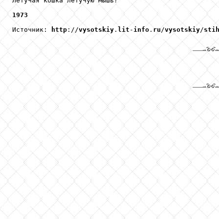
Летучая кошка летучую мышь?

1973
Источник: 
http
://
vysotskiy
.
lit
-
info
.
ru
/
vysotskiy
/
sti