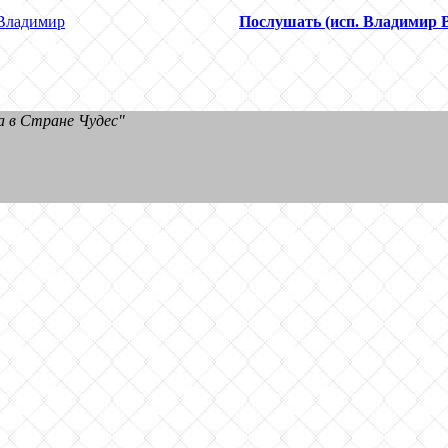
Владимир
Послушать (исп. Владимир 
а в Стране Чудес"