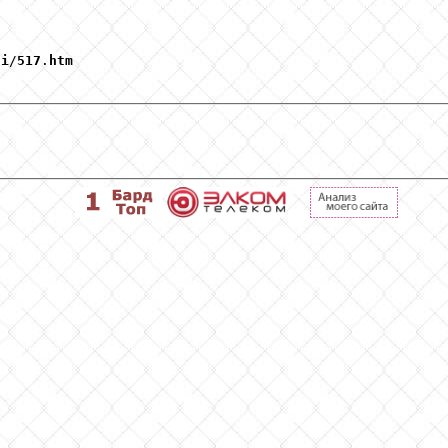
hi
/
517
.
htm