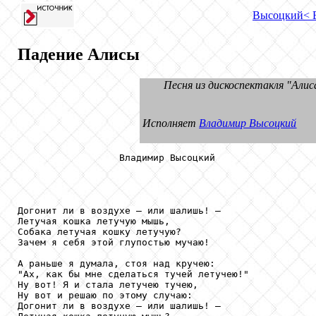
Высоцкий
< 
Падение Алисы
Песня из дискоспектакля "Алис
Исполняет
Владимир Высоцкий
                  Владимир Высоцкий

Догонит ли в воздухе — или шалишь! —

Летучая кошка летучую мышь,

Собака летучая кошку летучую?

Зачем я себя этой глупостью мучаю!

А раньше я думала, стоя над кручею:

"Ах, как бы мне сделаться тучей летучею!"

Ну вот! Я и стала летучею тучею,

Ну вот и решаю по этому случаю:

Догонит ли в воздухе — или шалишь! —
