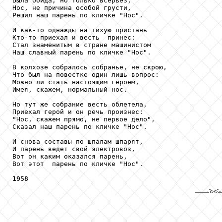
Была обида, но только всерьез,

Нос, не причина особой грусти,

Решил наш парень по кличке "Нос".

И как-то однажды на тихую пристань

Кто-то приехал и весть  принес:

Стал знаменитым в стране машинистом

Наш славный парень по кличке "Нос".

В колхозе собралось собранье, не скрою,

Что был на повестке один лишь вопрос:

Можно ли стать настоящим героем,

Имея, скажем, нормальный нос.

Но тут же собрание весть облетела,

Приехал герой и он речь произнес:

"Нос, скажем прямо, не первое дело",

Сказал наш парень по кличке "Нос".

И снова составы по шпалам шпарят,

И парень ведет свой электровоз,

Вот он каким оказался парень,

Вот этот  парень по кличке "Нос".

1958