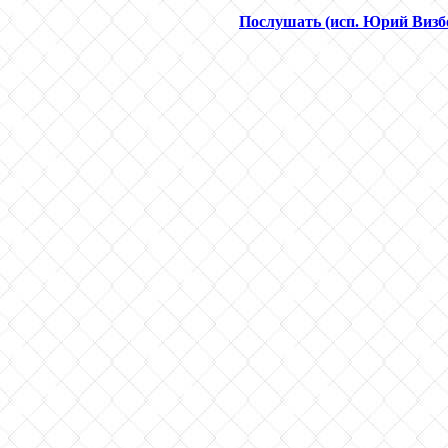
Послушать (исп. Юрий Визб