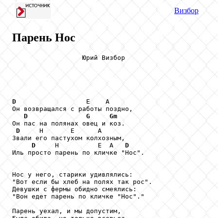
Визбор
Парень Нос
                  Юрий Визбор

D
                  Е    А

Он возвращался с работы поздно,

D
G
Gm
Он пас на полянах овец и коз.

D
     Н       Е      А

Звали его пастухом колхозным,

D
     Н          Е  А   
D
Иль просто парень по кличке "Нос".

Нос у него, старики удивлялись:

"Вот если бы хлеб на полях так рос".

Девушки с фермы обидно смеялись:

"Вон едет парень по кличке "Нос"."

Парень уехал, и мы допустим,
