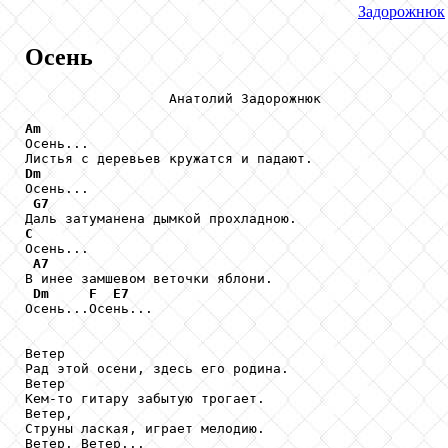
Задорожнюк
Осень
                  Анатолий Задорожнюк

Am

Осень...

Dm

Осень...

G7
C

Осень...

A7
В инее замшевом веточки яблони.

Dm
F
E7
Осень...Осень...

Ветер

Рад этой осени, здесь его родина.

Ветер

Кем-то гитару забытую трогает.

Ветер,

Струны лаская, играет мелодию.

Ветер. Ветер...
