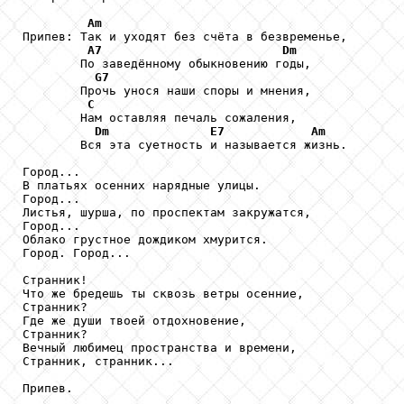
Am
Припев: Так и уходят без счёта в безвременье,

A7
Dm
        По заведённому обыкновению годы,

G7
        Прочь унося наши споры и мнения,

C
        Нам оставляя печаль сожаления,

Dm
E7
Am
        Вся эта суетность и называется жизнь.

Город...

В платьях осенних нарядные улицы.

Город...

Листья, шурша, по проспектам закружатся,

Город...

Облако грустное дождиком хмурится.

Город. Город...

Странник!

Что же бредешь ты сквозь ветры осенние,

Странник?

Где же души твоей отдохновение,

Странник?

Вечный любимец пространства и времени,

Странник, странник...

Припев.