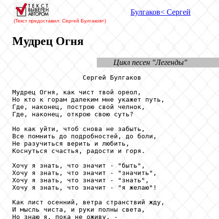
Булгаков
< Сергей
(Текст предоставил: Сергей Булгаков
<)
Мудрец Огня
Цикл песен "Легенды"
                  Сергей Булгаков

Мудрец Огня, как чист твой ореол,

Но кто к горам далеким мне укажет путь,

Где, наконец, построю свой челнок,

Где, наконец, открою свою суть?

Но как уйти, чтоб снова не забыть,

Все помнить до подробностей, до боли,

Не разучиться верить и любить,

Коснуться счастья, радости и горя.

Хочу я знать, что значит - "быть",

Хочу я знать, что значит - "значить",

Хочу я знать, что значит - "знать",

Хочу я знать, что значит - "я желаю"!

Как лист осенний, ветра странствий жду,

И мысль чиста, и руки полны света,

Но знаю я, пока не оживу, -
