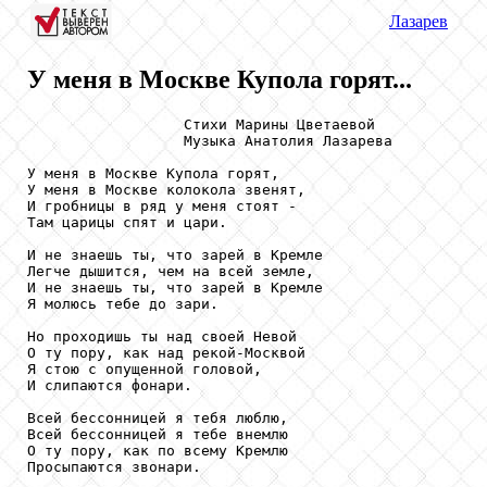
Лазарев
У меня в Москве Купола горят...
                  Стихи Марины Цветаевой

                  Музыка Анатолия Лазарева

У меня в Москве Купола горят,

У меня в Москве колокола звенят,

И гробницы в ряд у меня стоят -

Там царицы спят и цари.

И не знаешь ты, что зарей в Кремле

Легче дышится, чем на всей земле,

И не знаешь ты, что зарей в Кремле

Я молюсь тебе до зари.

Но проходишь ты над своей Невой

О ту пору, как над рекой-Москвой

Я стою с опущенной головой,

И слипаются фонари.

Всей бессонницей я тебя люблю,

Всей бессонницей я тебе внемлю

О ту пору, как по всему Кремлю

Просыпаются звонари.
