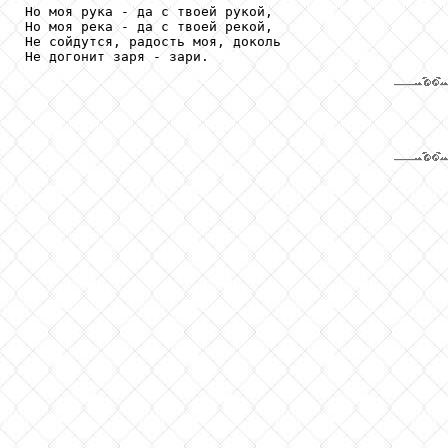
Но моя рука - да с твоей рукой,

Но моя река - да с твоей рекой,

Не сойдутся, радость моя, доколь

Не догонит заря - зари.