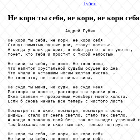
Губин
Не кори ты себя, не кори, не кори себя.
                       Андрей Губин

Не кори ты себя, не кори, не кори себя.

Станут памятью лучшие дни, станут памятью.

А когда уголек догорит, в небо дым от огня улетит,

Может, кто тебя и простит с тихой жалостью.

Не вини ты себя, не вини. Не твоя вина,

Что напиток хрустальной судьбы осушен до дна,

Что упала к уставшим ногам желтая листва, -

Не твоя это, не твоя и ничья вина.

Не суди ты меня, не суди, не суди меня.

Раствори на холсте, раствори эти краски дня.

Окна спальни – прозрачный мольберт моего холста.

Если б снова начать все теперь с чистого листа!

Посмотри ты в окно, посмотри, посмотри в окно,

Видишь, стало от снега светло, стало так светло.

А когда я закончу свой бег, так же выпадет утренний с
Так безжалостен и скор наш век, только не грусти.

Не кори ты себя, не кори, не кори себя.

Не вини ты себя, не вини, не вини себя.
