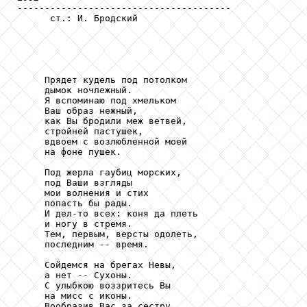

---------------------------------------

      ст.: И. Бродский

     Прядет кудель под потолком

     дымок ночлежный.

     Я вспоминаю под хмельком

     Ваш образ нежный,

     как Вы бродили меж ветвей,

     стройней пастушек,

     вдвоем с возлюбленной моей

     на фоне пушек.

     Под жерла гаубиц морских,

     под Ваши взгляды

     мои волнения и стих

     попасть бы рады.

     И дел-то всех: коня да плеть

     и ногу в стремя.

     Тем, первым, версты одолеть,

     последним -- время.

     Сойдемся на брегах Невы,

     а нет -- Сухоны.

     С улыбкою воззритесь Вы

     на мисс с иконы.

     Вообразив Вас за сестру
