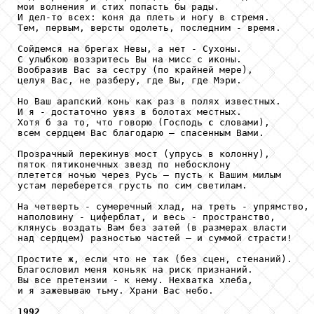
мои волнения и стих попасть бы рады.

И дел-то всех: коня да плеть и ногу в стремя.

Тем, первым, версты одолеть, последним - время.

Сойдемся на брегах Невы, а нет - Сухоны.

С улыбкою воззритесь Вы на мисс с иконы.

Вообразив Вас за сестру (по крайней мере),

целуя Вас, не разберу, где Вы, где Мэри.

Но Ваш арапский конь как раз в полях известных.

И я - достаточно увяз в болотах местных.

Хотя б за то, что говорю (Господь 
c
 словами),

всем сердцем Вас благодарю – спасенным Вами.

Прозрачный перекинув мост (упрусь в колонну),

пяток пятиконечных звезд по небосклону

плетется ночью через Русь – пусть к Вашим милым

устам переберется грусть по сим светилам.

На четверть - сумеречный хлад, на треть - упрямство,

наполовину - циферблат, и весь - пространство,

клянусь воздать Вам без затей (в размерах власти

над сердцем) разностью частей – и суммой страсти!

Простите ж, если что не так (без сцен, стенаний).

Благословил меня коньяк на риск признаний.

Вы все претензии - к нему. Нехватка хлеба,

и я зажевываю тьму. Храни Вас небо.

1992