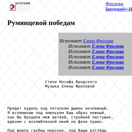
Фролова
Бродский
< 
Румянцевой победам
Исполняет
Елена Фролова
Исполняет
Елена Фролова
Исполняет
Елена Фролова
Исполняет
Елена Фролова
Исполняет
Елена Фролова
Исполняет
Елена Фролова
                Стихи Иосифа Бродского

                Музыка Елены Фроловой

Прядет кудель под потолком дымок ночлежный.

Я вспоминаю под хмельком Ваш образ нежный,

как Вы бродили меж ветвей, стройней пастушек,

вдвоем с возлюбленной моей на фоне пушек.

Под жерла гаубиц морских, под Ваши взгляды
