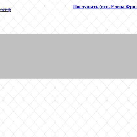
Послушать (исп. Елена Фро
Иосиф