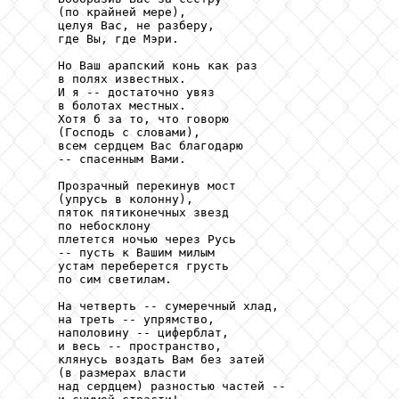
     (по крайней мере),

     целуя Вас, не разберу,

     где Вы, где Мэри.

     Но Ваш арапский конь как раз

     в полях известных.

     И я -- достаточно увяз

     в болотах местных.

     Хотя б за то, что говорю

     (Господь с словами),

     всем сердцем Вас благодарю

     -- спасенным Вами.

     Прозрачный перекинув мост

     (упрусь в колонну),

     пяток пятиконечных звезд

     по небосклону

     плетется ночью через Русь

     -- пусть к Вашим милым

     устам переберется грусть

     по сим светилам.

     На четверть -- сумеречный хлад,

     на треть -- упрямство,

     наполовину -- циферблат,

     и весь -- пространство,

     клянусь воздать Вам без затей

     (в размерах власти

     над сердцем) разностью частей --
