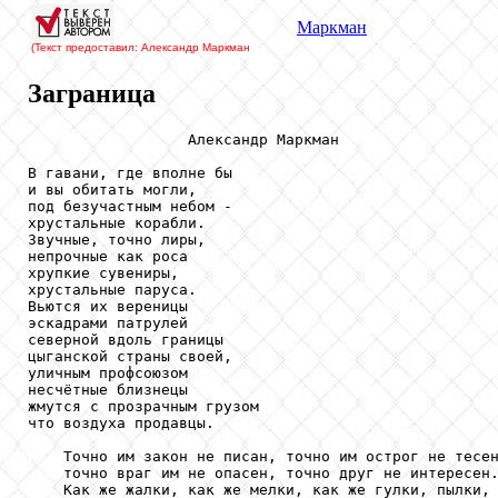
Маркман
(Текст предоставил: Александр Маркман
Заграница
                  Александр Маркман

В гавани, где вполне бы

и вы обитать могли,

под безучастным небом -

хрустальные корабли.

Звучные, точно лиры,

непрочные как роса

хрупкие сувениры,

хрустальные паруса.

Вьются их вереницы

эскадрами патрулей

северной вдоль границы

цыганской страны своей,

уличным профсоюзом

несчётные близнецы

жмутся с прозрачным грузом

что воздуха продавцы.

    Точно им закон не писан, точно им острог не тесен
    точно враг им не опасен, точно друг не интересен.
    Как же жалки, как же мелки, как же гулки, пылки, 