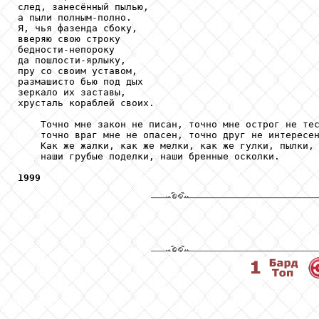
след, занесённый пылью,

а пыли полным-полно.

Я, чья фазенда сбоку,

вверяю свою строку

бедности-непороку

да пошлости-ярлыку,

пру со своим уставом,

размашисто бью под дых

зеркало их заставы,

хрусталь кораблей своих.

    Точно мне закон не писан, точно мне острог не тес
    точно враг мне не опасен, точно друг не интересен
    Как же жалки, как же мелки, как же гулки, пылки, 
    наши грубые поделки, наши бренные осколки.

1999