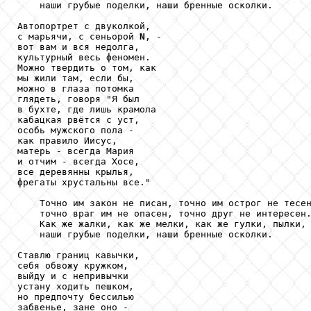
    наши грубые поделки, наши бренные осколки.

Автопортрет с двуколкой,

с марьячи, с сеньорой 
N
, -

вот вам и вся недолга,

культурный весь феномен.

Можно твердить о том, как

мы жили там, если бы,

можно в глаза потомка

глядеть, говоря "Я был

в бухте, где лишь крамола

кабацкая рвётся с уст,

особь мужского пола -

как правило Иисус,

матерь - всегда Мария

и отчим - всегда Хосе,

все деревянны крылья,

фрегаты хрустальны все."

    Точно им закон не писан, точно им острог не тесен
    точно враг им не опасен, точно друг не интересен.
    Как же жалки, как же мелки, как же гулки, пылки, 
    наши грубые поделки, наши бренные осколки.

Ставлю границ кавычки,

себя обвожу кружком,

выйду и с непривычки

устану ходить пешком,

но предпочту бессилью

забвенье, зане оно -
