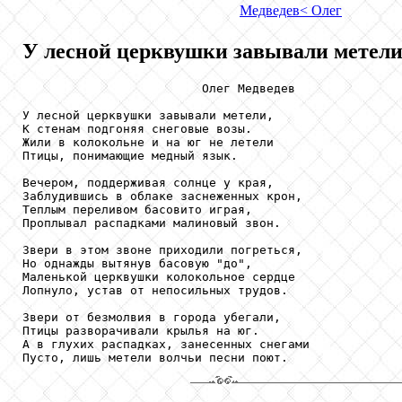
Медведев
< Олег
У лесной церквушки завывали метели.
                         Олег Медведев

У лесной церквушки завывали метели,

К стенам подгоняя снеговые возы.

Жили в колокольне и на юг не летели

Птицы, понимающие медный язык.

Вечером, поддерживая солнце у края,

Заблудившись в облаке заснеженных крон,

Теплым переливом басовито играя,

Проплывал распадками малиновый звон.

Звери в этом звоне приходили погреться,

Но однажды вытянув басовую "до",

Маленькой церквушки колокольное сердце

Лопнуло, устав от непосильных трудов.

Звери от безмолвия в города убегали,

Птицы разворачивали крылья на юг.

А в глухих распадках, занесенных снегами

Пусто, лишь метели волчьи песни поют.