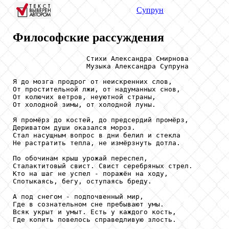
Супрун
Философские рассуждения
                  Стихи Александра Смирнова

                  Музыка Александра Супруна

Я до мозга продрог от неискренних слов,

От простительной лжи, от надуманных снов,

От колючих ветров, неуютной страны,

От холодной зимы, от холодной луны.

Я промёрз до костей, до предсердий промёрз,

Дериватом души оказался мороз.

Стал насущным вопрос в дни белил и стекла

Не растратить тепла, не измёрзнуть дотла.

По обочинам крыш урожай переспел,

Сталактитовый свист. Свист серебряных стрел.

Кто на шаг не успел - поражён на ходу,

Спотыкаясь, бегу, оступаясь бреду.

А под снегом - подпочвенный мир,

Где в сознательном сне пребывают умы.

Всяк укрыт и умыт. Есть у каждого кость,

Где копить повелось справедливую злость.
