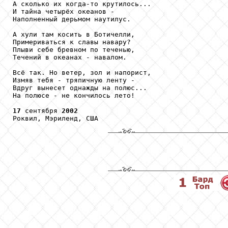
А сколько их когда-то крутилось...

И тайна четырёх океанов -

Наполненный дерьмом наутилус.

А хули там косить в Ботичелли,

Примериваться к славы навару?

Плыви себе бревном по теченью,

Течений в океанах - навалом.

Всё так. Но ветер, зол и напорист,

Измяв тебя - тряпичную ленту -

Вдруг вынесет однажды на полюс...

На полюсе - не кончилось лето!

17
 сентября 
2002
Роквил, Мэриленд, США