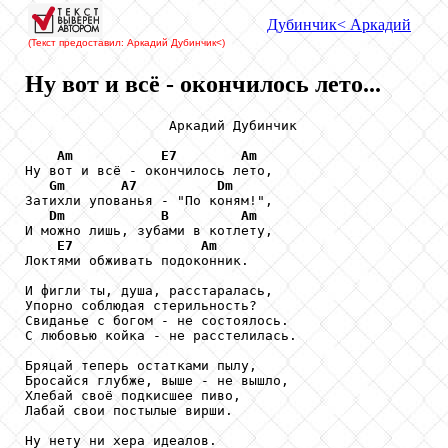
Дубинчик
< Аркадий
(Текст предоставил: Аркадий Дубинчик
<)
Ну вот и всё - окончилось лето...
                  Аркадий Дубинчик

Am
E7
Am
Ну вот и всё - окончилось лето,

Gm
A7
Dm
Затихли упованья - "По коням!",

Dm
B
Am
И можно лишь, зубами в котлету,

E7
Am
Локтями обживать подоконник.

И фигли ты, душа, расстаралась,

Упорно соблюдая стерильность?

Свиданье с богом - не состоялось.

С любовью койка - не расстелилась.

Бряцай теперь остатками пылу,

Бросайся глубже, выше - не вышло,

Хлебай своё подкисшее пиво,

Лабай свои постылые вирши.

Ну нету ни хера идеалов.
