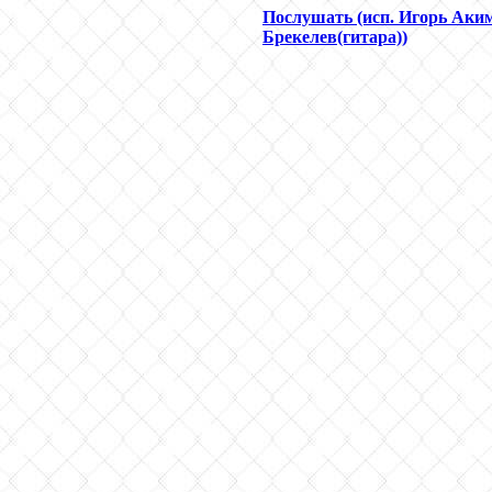
Послушать (исп. Игорь Аки
Брекелев(гитара))