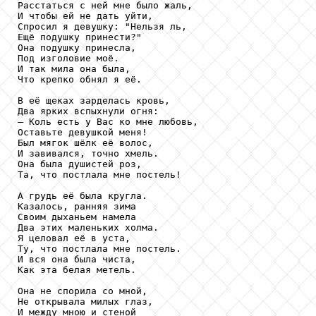
Расстаться с ней мне было жаль,

И чтобы ей не дать уйти,

Спросил я девушку: "Нельзя ль,

Ещё подушку принести?"

Она подушку принесла,

Под изголовие моё.

И так мила она была,

Что крепко обнял я её.

В её щеках зарделась кровь,

Два ярких вспыхнули огня:

– Коль есть у Вас ко мне любовь,

Оставьте девушкой меня!

Был мягок шёлк её волос,

И завивался, точно хмель.

Она была душистей роз,

Та, что постлала мне постель!

А грудь её была кругла.

Казалось, ранняя зима

Своим дыханьем намела

Два этих маленьких холма.

Я целовал её в уста,

Ту, что постлала мне постель.

И вся она была чиста,

Как эта белая метель.

Она не спорила со мной,

Не открывала милых глаз,

И между мною и стеной
