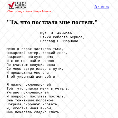
Акимов
(Текст предоставил: Игорь Акимов
"Та, что постлала мне постель"
                Муз. И. Акимова

                Стихи Роберта Бёрнса,

                Перевод С. Маршака

Меня в горах застигла тьма,

Январский ветер, колкий снег.

Закрылись наглухо дома,

И я не мог найти ночлег.

По счастью девушка одна

Со мною встретилась в пути,

И предложила мне она

В её укромный дом войти.

Я низко поклонился ей,

Той, что спасла меня в метель.

Учтиво поклонился ей

И попросил постлать постель.

Она тончайшим полотном

Покрыла скромную кровать,

И, угостив меня вином,

Мне пожелала сладко спать.
