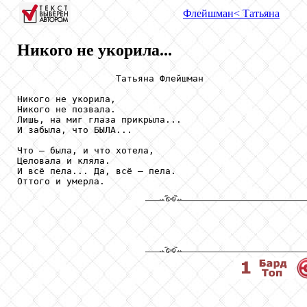
Флейшман
< Татьяна
Никого не укорила...
                  Татьяна Флейшман

Никого не укорила,

Никого не позвала.

Лишь, на миг глаза прикрыла...

И забыла, что БЫЛА...

Что – была, и что хотела,

Целовала и кляла.

И всё пела... Да, всё – пела.

Оттого и умерла.