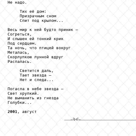
Не надо.

     Тих её дом:

     Призрачным сном

     Спит под крылом...

Весь мир к ней будто приник –

Согреться,

И слышен ей тонкий крик

Под сердцем.

Та ночь, что птицей вокруг

Металась,

Скорлупкою лунной вдруг

Распалась.

     Светится даль,

     Тает звезда –

     Нет и следа...

Погасла в небе звезда –

Свет хрупкий.

Не выманить из гнезда

Голубки...

2001
, август