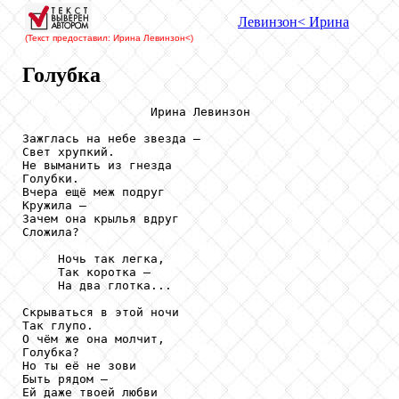
Левинзон
< Ирина
(Текст предоставил: Ирина Левинзон
<)
Голубка
                  Ирина Левинзон

Зажглась на небе звезда –

Свет хрупкий.

Не выманить из гнезда

Голубки.

Вчера ещё меж подруг

Кружила –

Зачем она крылья вдруг

Сложила?

     Ночь так легка,

     Так коротка –

     На два глотка...

Скрываться в этой ночи

Так глупо.

О чём же она молчит,

Голубка?

Но ты её не зови

Быть рядом –

Ей даже твоей любви
