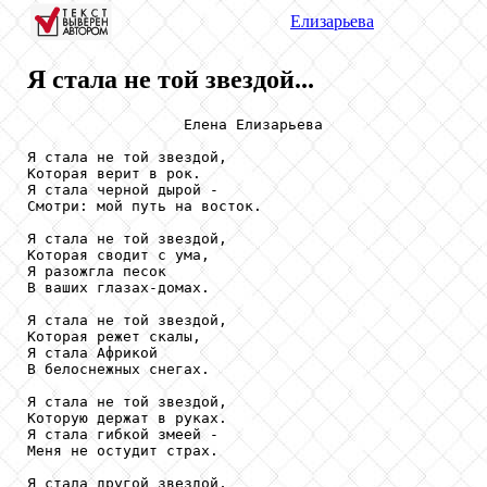
Елизарьева
Я стала не той звездой...
                  Елена Елизарьева

Я стала не той звездой,

Которая верит в рок.

Я стала черной дырой -

Смотри: мой путь на восток.

Я стала не той звездой,

Которая сводит с ума,

Я разожгла песок

В ваших глазах-домах.

Я стала не той звездой,

Которая режет скалы,

Я стала Африкой

В белоснежных снегах.

Я стала не той звездой,

Которую держат в руках.

Я стала гибкой змеей -

Меня не остудит страх.

Я стала другой звездой,
