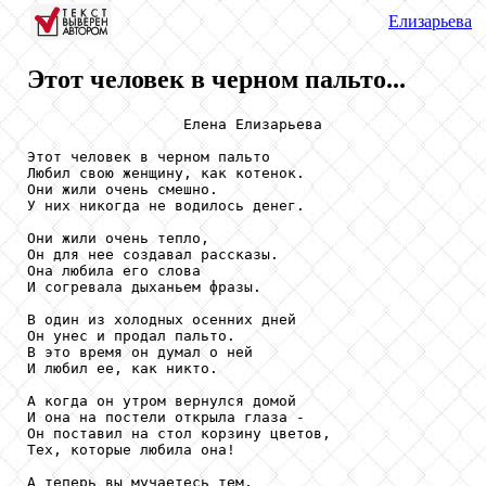
Елизарьева
Этот человек в черном пальто...
                  Елена Елизарьева

Этот человек в черном пальто

Любил свою женщину, как котенок.

Они жили очень смешно.

У них никогда не водилось денег.

Они жили очень тепло,

Он для нее создавал рассказы.

Она любила его слова

И согревала дыханьем фразы.

В один из холодных осенних дней

Он унес и продал пальто.

В это время он думал о ней

И любил ее, как никто.

А когда он утром вернулся домой

И она на постели открыла глаза -

Он поставил на стол корзину цветов,

Тех, которые любила она!

А теперь вы мучаетесь тем,
