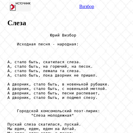
Визбор
Слеза
                  Юрий Визбор

    Исходная песня - народная:

А, стало быть, скатилася слеза.

А, стало быть, на горючий, на песок.

А, стало быть, лежала та слеза.

А, стало быть, пока дворник не пришел.

А дворник, стало быть, в новенькой рубашке.

А дворник, стало быть, с новенькой метлой.

А дворник, стало быть, песни распевает,

А дворник, стало быть, и подмел слезу.

    Городской комсомольский поэт-лирик:

          "Слеза молодежная"

Пускай слеза скатилася, пускай.

Мы едем, едем, едем на Алтай.
