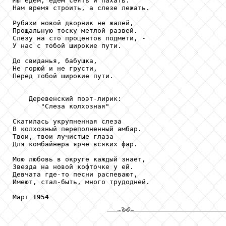
Мы едем, едем сеять и пахать.

Нам время строить, а слезе лежать.

Рубахи новой дворник не жалей,

Прощальную тоску метлой развей.

Слезу на сто процентов подмети, -

У нас с тобой широкие пути.

До свиданья, бабушка,

Не горюй и не грусти,

Перед тобой широкие пути.

    Деревенский поэт-лирик:

       "Слеза колхозная"

Скатилась укрупненная слеза

В колхозный переполненный амбар.

Твои, твои лучистые глаза

Для комбайнера ярче всяких фар.

Мою любовь в округе каждый знает,

Звезда на новой кофточке у ей.

Девчата где-то песни распевают,

Имеют, стал-быть, много трудодней.

Март 
1954