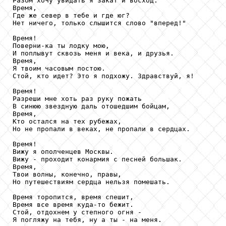
Разом хочу увидать я закат и восход.

Время,

Где же север в тебе и где юг?

Нет ничего, только слышится слово "вперед!"

Время!

Поверни-ка ты лодку мою,

И поплывут сквозь меня и века, и друзья.

Время,

Я твоим часовым постою.

Стой, кто идет? Это я подхожу. Здравствуй, я!

Время!

Разреши мне хоть раз руку пожать

В синюю звездную даль отошедшим бойцам,

Время,

Кто остался на тех рубежах,

Но не пропали в веках, не пропали в сердцах.

Время!

Вижу я ополченцев Москвы.

Вижу - проходит конармия с песней большак.

Время,

Твои волны, конечно, правы,

Но путешествиям сердца нельзя помешать.

Время торопится, время спешит,

Время все время куда-то бежит.

Стой, отдохнем у степного огня -

Я погляжу на тебя, ну а ты - на меня.
