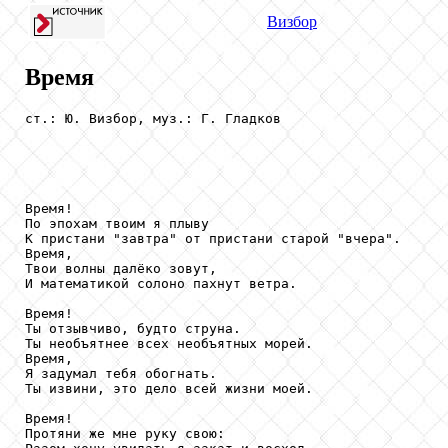
Визбор
Время
ст.: Ю. Визбор, муз.: Г. Гладков

Время!

По эпохам твоим я плыву

К пристани "завтра" от пристани старой "вчера".

Время,

Твои волны далёко зовут,

И математикой солоно пахнут ветра.

Время!

Ты отзывчиво, будто струна.

Ты необъятнее всех необъятных морей.

Время,

Я задумал тебя обогнать.

Ты извини, это дело всей жизни моей.

Время!

Протяни же мне руку свою:
