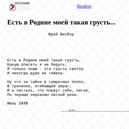
Визбор
Есть в Родине моей такая грусть...
                  Юрий Визбор

Есть в Родине моей такая грусть,

Какую описать я не берусь.

Я только знаю - эта грусть светла

И никогда душе не тяжела.

Ну что за тайна в сумрачных полях,

В тропинке, огибающей овраг,

И в листьях, что плывут себе, легки,

По черным зеркалам лесной реки.

Июль 
1978